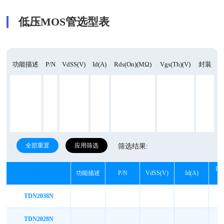
低压MOS管选型表
功能描述
P/N
VdSS(v)
Id(A)
Rds(on)(mΩ)
Vgs(th)(v)
封装
全部重置
应用筛选
筛选结果:
Rd
型号
功能描述
P/N
VdSS(v)
Id(A)
(
TDN2038N
TDN2028N