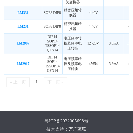
关变换器
精密压频转
LM331
SOP8 DIP8
4-40V
0-
换器
精密压频转
LM231
SOP8 DIP8
4-40V
-40
换器
DIP14
电压频率转
SOP14
LM2907
换及频率电
12~28V
3.8mA
-1
TSSOP14
压转换
QFN14
DIP14
电压频率转
SOP14
LM2917
换及频率电
45654
3.8mA
10
TSSOP14
压转换
QFN14
1
« 上一页
下一页 »
粤ICP备2022005698号
技术支持：万广互联