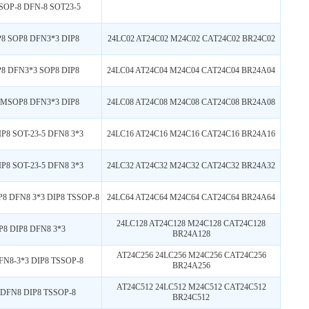
SOP-8 DFN-8 SOT23-5
8 SOP8 DFN3*3 DIP8
24LC02 AT24C02 M24C02 CAT24C02 BR24C02
8 DFN3*3 SOP8 DIP8
24LC04 AT24C04 M24C04 CAT24C04 BR24A04
 MSOP8 DFN3*3 DIP8
24LC08 AT24C08 M24C08 CAT24C08 BR24A08
P8 SOT-23-5 DFN8 3*3
24LC16 AT24C16 M24C16 CAT24C16 BR24A16
P8 SOT-23-5 DFN8 3*3
24LC32 AT24C32 M24C32 CAT24C32 BR24A32
8 DFN8 3*3 DIP8 TSSOP-8
24LC64 AT24C64 M24C64 CAT24C64 BR24A64
24LC128 AT24C128 M24C128 CAT24C128
8 DIP8 DFN8 3*3
BR24A128
AT24C256 24LC256 M24C256 CAT24C256
N8-3*3 DIP8 TSSOP-8
BR24A256
AT24C512 24LC512 M24C512 CAT24C512
DFN8 DIP8 TSSOP-8
BR24C512