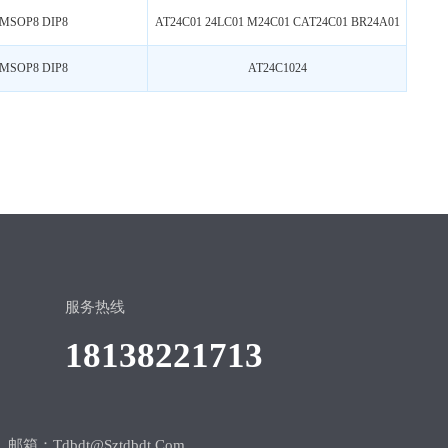
 MSOP8 DIP8
AT24C01 24LC01 M24C01 CAT24C01 BR24A01
 MSOP8 DIP8
AT24C1024
服务热线
18138221713
邮箱：tdbdt@sztdbdt.Com