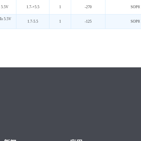
 5.5V
1.7-+5.5
1
-270
SOP8
o 5.5V
1.7-5.5
1
-125
SOP8