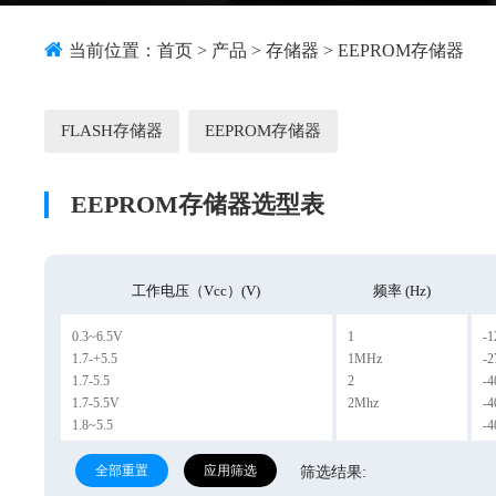
当前位置：
首页
>
产品
>
存储器
>
EEPROM存储器
FLASH存储器
EEPROM存储器
EEPROM存储器选型表
工作电压（Vcc）(v)
频率 (Hz)
0.3~6.5V
1
-1
1.7-+5.5
1MHz
-2
1.7-5.5
2
-
1.7-5.5V
2Mhz
-4
1.8~5.5
-4
1.8~5.5V
1.8-5.5
全部重置
应用筛选
筛选结果:
1.8-5.5V