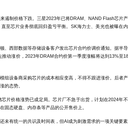
价格下跌。三星2023年已将DRAM、NAND Flash芯片
度，直至芯片业务彻底回归盈亏平衡。SK海力士、美光也被曝在
顿、西部数据等存储设备客户发出芯片合约价调价通知。据半导
先推动涨价，2023年DRAM合约价第一季度涨幅将达到13%至1
模组设备商采购芯片的成本相应变高，不得不跟进涨价。后者产
涨的态势。
芯片价格涨势已成定局。芯片厂不急于出货，计划在2024年
映在固态硬盘、内存条等产品的公开售价上。
还未有统一的共识及时间表，但AI成为刺激需求的一项关键要素