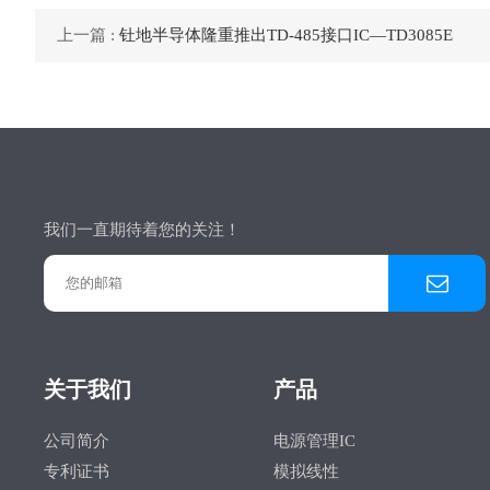
上一篇 :
钍地半导体隆重推出TD-485接口IC—TD3085E
我们一直期待着您的关注！
关于我们
产品
公司简介
电源管理IC
专利证书
模拟线性