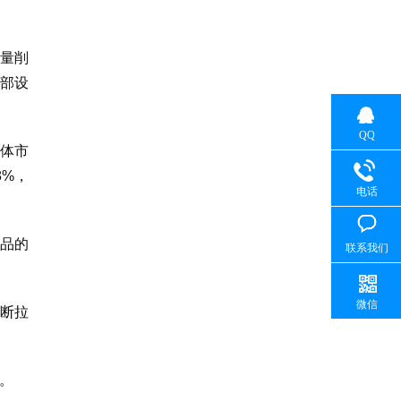
产量削
内部设
QQ
体市
8%，
电话
品的
联系我们
微信
不断拉
。