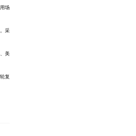
应用场
体。采
士、美
轮复