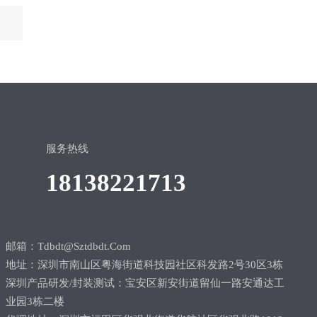
服务热线
18138221713
邮箱：tdbdt@sztdbdt.Com
地址：深圳市南山区粤海街道科技园社区科发路2号30区3栋
深圳产品研发/封装测试：宝安区新安街道留仙一路安通达工
业园3栋二楼