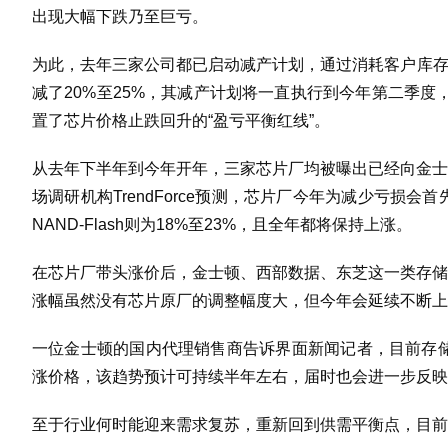
出现大幅下跌乃至巨亏。
为此，去年三家公司都已启动减产计划，通过消耗客户库存来遏制
减了20%至25%，其减产计划将一直执行到今年第二季
置了芯片价格止跌回升的“盈亏平衡红线”。
从去年下半年到今年开年，三家芯片厂均被曝出已经向金士
场调研机构TrendForce预测，芯片厂今年为减少亏损会首
NAND-Flash则为18%至23%，且全年都将保持上涨。
在芯片厂带头涨价后，金士顿、西部数据、东芝这一类存储
涨幅虽然没有芯片原厂的调整幅度大，但今年会延续不断上
一位金士顿的国内代理销售商告诉界面新闻记者，目前存储
涨价格，该趋势预计可持续半年左右，届时也会进一步反
至于行业何时能迎来需求复苏，重新回到供需平衡点，目前