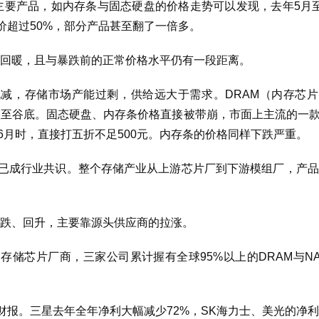
要产品，如内存条与固态硬盘的价格走势可以发现，去年5月至
价超过50%，部分产品甚至翻了一倍多。
回暖，且与暴跌前的正常价格水平仍有一段距离。
锐减，存储市场产能过剩，供给远大于需求。DRAM（内存芯
更是跌至谷底。固态硬盘、内存条价格直接被带崩，市面上主流的一款
3年6月时，直接打五折不足500元。内存条的价格同样下跌严重。
”已成行业共识。整个存储产业从上游芯片厂到下游模组厂，产
跌、回升，主要靠源头供应商的拉涨。
储芯片厂商，三家公司累计握有全球95%以上的DRAM与NA
财报。三星去年全年净利大幅减少72%，SK海力士、美光的净