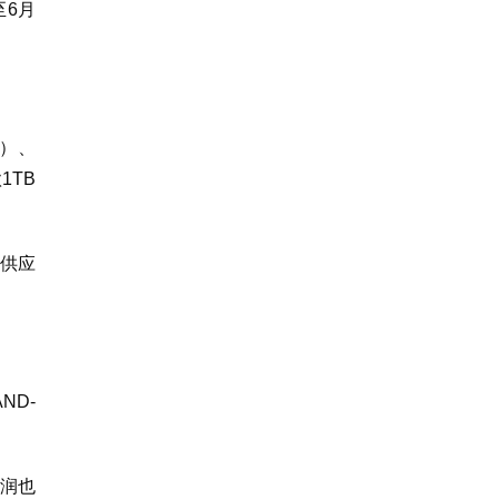
6月
片）、
1TB
品供应
ND-
利润也