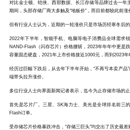
对比金士顿、铠侠、西部数据、长江存储等品牌过去一年主
期间，头部存储厂商大多触及“地板价”，而目前都较此前涨
但有行业人士认为，近期的一轮涨价只是市场历经寒冬后的
2022年下半年，智能手机、电脑等电子消费品全球需求
NAND-Flash（闪存芯片）价格腰斩，2023年年年中
容量固态硬盘，2021年上市价格接近1000元，而到202
经历过巨幅下跌后，从去年下半年开始，“不再亏本卖产品
端带头拉升涨价。
多位行业人士向界面新闻记者表示，迄今为止存储市场的止
首先是芯片厂。三星、SK海力士、美光是全球排名前三的存
Flash订单。
受存储芯片价格暴跌冲击，“存储三巨头”均交出了历史最差