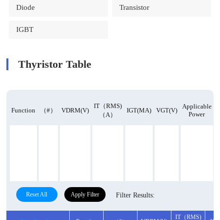
Diode
Transistor
IGBT
Thyristor Table
IT（RMS)
Applicable
Function
（#）
VDRM(V)
IGT(mA)
VGT(V)
Power
R
（A）
Reset All
Apply Filter
Filter Results:
IT（RMS)