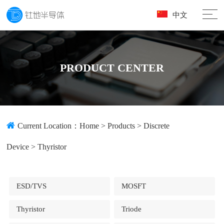
中文
PRODUCT CENTER
Current Location：
Home
>
Products
>
Discrete
Device
>
Thyristor
ESD/TVS
MOSFT
Thyristor
Triode